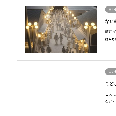
白い
なぜ
商店
は40
白い
こど
こんに
石か