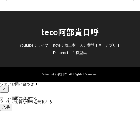
teco阿部貴日呼
Youtube：ライブ
note：郷土本
X：模型
X：アプリ
Pinterest：白模型集
©
teco阿部貴日呼
. All Rights Reserved.
シェア
お問い合わせ
TEL
ホーム画面に追加する
アプリでお得な情報を受取ろう
入手