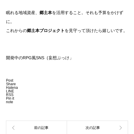
眠れる地域資産、
郷土本
を活用すること。それも予算をかけず
に。
これからの
郷土本プロジェクト
を見守って頂けたら嬉しいです。
開発中のRPG風SNS｛妄想ぶっけ」
Post
Share
Hatena
LINE
RSS
Pin it
note